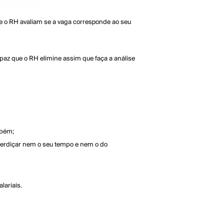
 o RH avaliam se a vaga corresponde ao seu
paz que o RH elimine assim que faça a análise
ambém;
sperdiçar nem o seu tempo e nem o do
lariais.