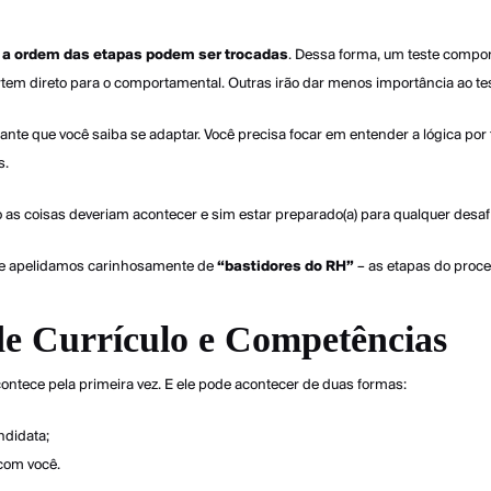
,
a ordem das etapas podem ser trocadas
. Dessa forma, um teste compor
em direto para o comportamental. Outras irão dar menos importância ao teste
ante que você saiba se adaptar. Você precisa focar em entender a lógica por
s.
o as coisas deveriam acontecer e sim estar preparado(a) para qualquer desaf
ue apelidamos carinhosamente de
“bastidores do RH”
– as etapas do proce
de Currículo e Competências
ntece pela primeira vez. E ele pode acontecer de duas formas:
ndidata;
 com você.