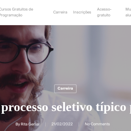
Cursos Gratuitos de
Acesso-
Mu
Carreira
Inscrições
Programação
gratuito
al
Carreira
processo seletivo típico
By
Rita Genial
21/02/2022
No Comments