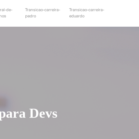
ral-de-
Transicao-carreira-
Transicao-carreira-
unos
pedro
eduardo
 para Devs